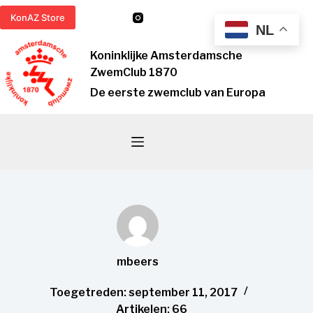
Ga
KonAZ Store
naar
NL
de
Koninklijke Amsterdamsche
inhoud
ZwemClub 1870
De eerste zwemclub van Europa
mbeers
Toegetreden: september 11, 2017
Artikelen: 66